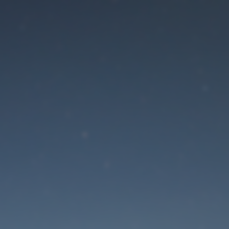
Der Wartungsmodus is
eingeschaltet
Die Website ist in Kürze wieder erreichbar
Passwort zurücksetzen