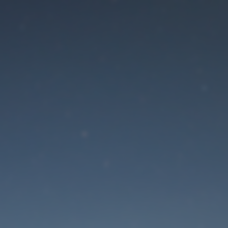
Der Wartungsmodus is
eingeschaltet
Die Website ist in Kürze wieder erreichbar
Passwort zurücksetzen