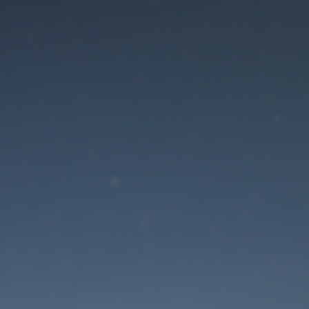
Der Wartungsmodus is
eingeschaltet
Die Website ist in Kürze wieder erreichbar
Passwort zurücksetzen