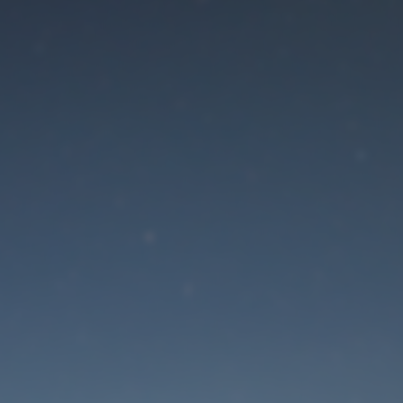
Der Wartungsmodus is
eingeschaltet
Die Website ist in Kürze wieder erreichbar
Passwort zurücksetzen