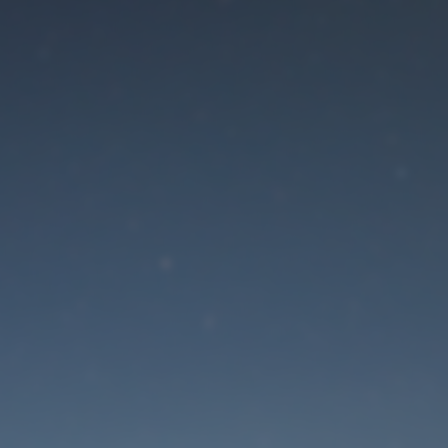
Der Wartungsmodus is
eingeschaltet
Die Website ist in Kürze wieder erreichbar
Passwort zurücksetzen