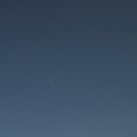
Der Wartungsmodus is
eingeschaltet
Die Website ist in Kürze wieder erreichbar
Passwort zurücksetzen