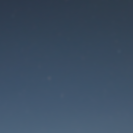
Der Wartungsmodus is
eingeschaltet
Die Website ist in Kürze wieder erreichbar
Passwort zurücksetzen