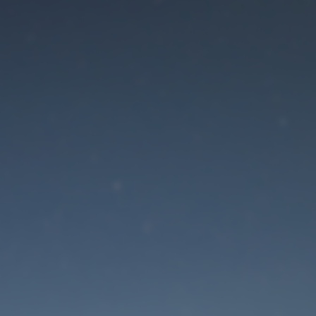
Der Wartungsmodus is
eingeschaltet
Die Website ist in Kürze wieder erreichbar
Passwort zurücksetzen