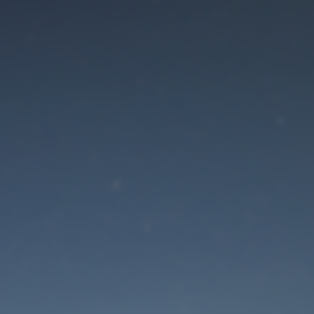
Der Wartungsmodus is
eingeschaltet
Die Website ist in Kürze wieder erreichbar
Passwort zurücksetzen