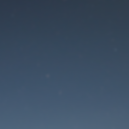
Der Wartungsmodus is
eingeschaltet
Die Website ist in Kürze wieder erreichbar
Passwort zurücksetzen