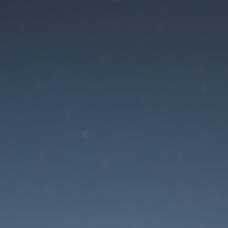
Der Wartungsmodus is
eingeschaltet
Die Website ist in Kürze wieder erreichbar
Passwort zurücksetzen