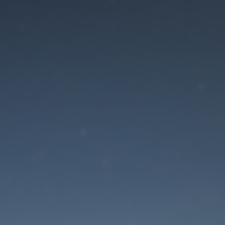
Der Wartungsmodus is
eingeschaltet
Die Website ist in Kürze wieder erreichbar
Passwort zurücksetzen