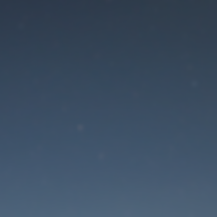
Der Wartungsmodus is
eingeschaltet
Die Website ist in Kürze wieder erreichbar
Passwort zurücksetzen