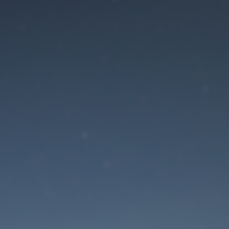
Der Wartungsmodus is
eingeschaltet
Die Website ist in Kürze wieder erreichbar
Passwort zurücksetzen