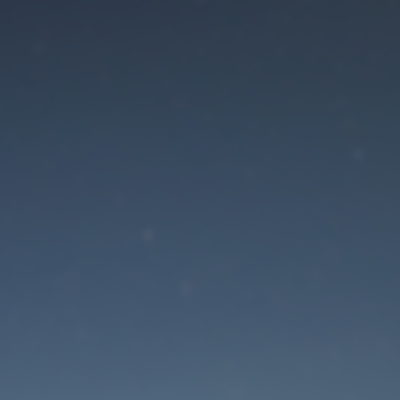
Der Wartungsmodus is
eingeschaltet
Die Website ist in Kürze wieder erreichbar
Passwort zurücksetzen