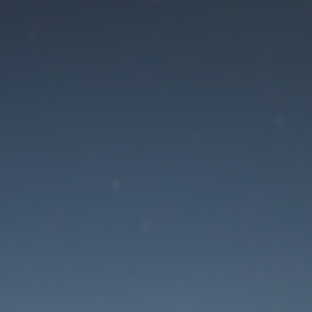
Der Wartungsmodus is
eingeschaltet
Die Website ist in Kürze wieder erreichbar
Passwort zurücksetzen