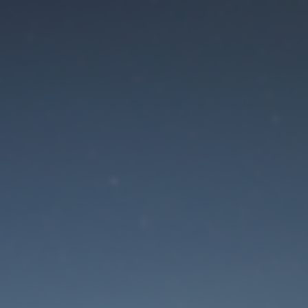
Der Wartungsmodus is
eingeschaltet
Die Website ist in Kürze wieder erreichbar
Passwort zurücksetzen