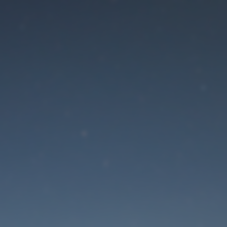
Der Wartungsmodus is
eingeschaltet
Die Website ist in Kürze wieder erreichbar
Passwort zurücksetzen