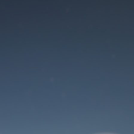
Der Wartungsmodus
ist eingeschaltet
Die Website ist in Kürze wieder erreichbar
Benutzeranmeldung