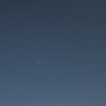
Der Wartungsmodus is
eingeschaltet
Die Website ist in Kürze wieder erreichbar
Passwort zurücksetzen