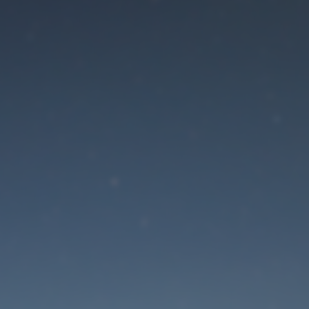
Der Wartungsmodus is
eingeschaltet
Die Website ist in Kürze wieder erreichbar
Passwort zurücksetzen