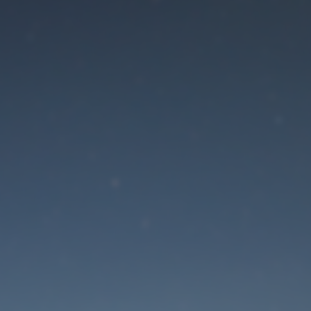
Der Wartungsmodus is
eingeschaltet
Die Website ist in Kürze wieder erreichbar
Passwort zurücksetzen