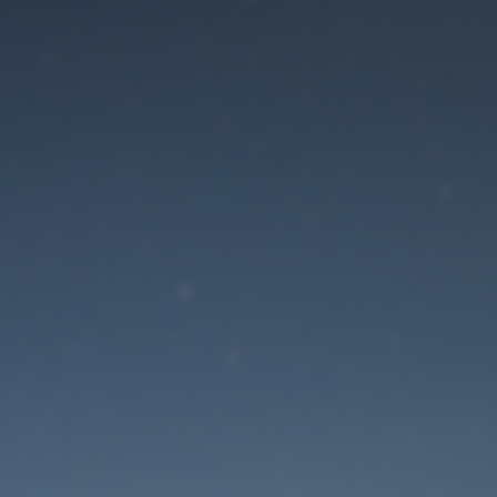
Der Wartungsmodus is
eingeschaltet
Die Website ist in Kürze wieder erreichbar
Passwort zurücksetzen