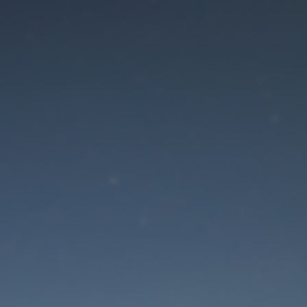
Der Wartungsmodus is
eingeschaltet
Die Website ist in Kürze wieder erreichbar
Passwort zurücksetzen