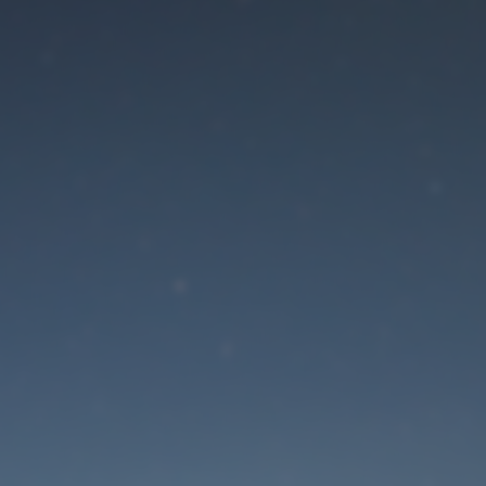
Der Wartungsmodus is
eingeschaltet
Die Website ist in Kürze wieder erreichbar
Passwort zurücksetzen