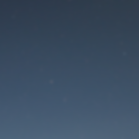
Der Wartungsmodus is
eingeschaltet
Die Website ist in Kürze wieder erreichbar
Passwort zurücksetzen