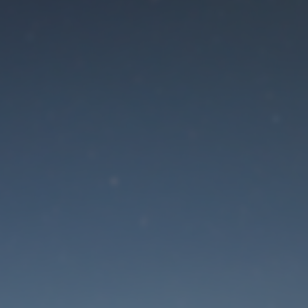
Der Wartungsmodus is
eingeschaltet
Die Website ist in Kürze wieder erreichbar
Passwort zurücksetzen