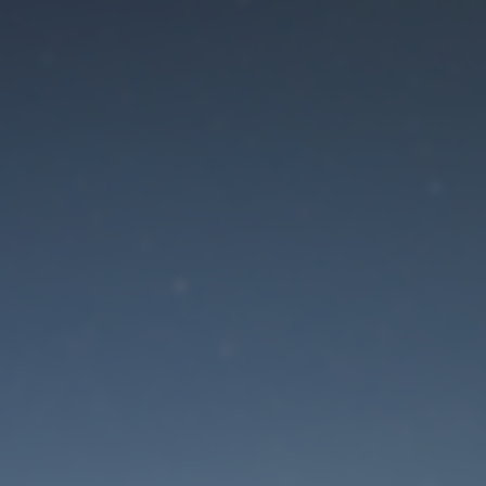
Der Wartungsmodus is
eingeschaltet
Die Website ist in Kürze wieder erreichbar
Passwort zurücksetzen