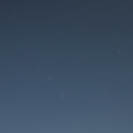
Der Wartungsmodus is
eingeschaltet
Die Website ist in Kürze wieder erreichbar
Passwort zurücksetzen